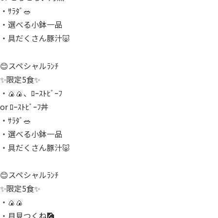
・ｻﾗﾀﾞ🥗
・選べる小鉢一品
・具だくさん豚汁🐷
😊スペシャルﾗﾝﾁ
✨限定5食✨
・🍙🍙、ﾛｰｽﾄﾋﾞｰﾌ
or ﾛｰｽﾄﾋﾞｰﾌ丼
・ｻﾗﾀﾞ🥗
・選べる小鉢一品
・具だくさん豚汁🐷
😊スペシャルﾗﾝﾁ
✨限定5食✨
・🍙🍙
・月見つくね🎑