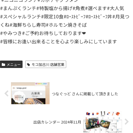
#まんぷくランチ#特製塩から揚げ#角煮#選べます#大人気
#スぺシャルランチ#限定10食#ﾛｰｽﾄﾋﾞｰﾌ#ﾛｰｽﾄﾋﾞｰﾌ丼#月見つ
くね#海鮮ちらし寿司#ホルモン焼きそば
#やみつき#ご予約お待ちしております❤
#皆様にお逢い出来ることを心より楽しみにしています
メニュー
モコ加古川 店舗営業
つなぐっど さんに掲載して頂きました
出店カレンダー 2024年11月