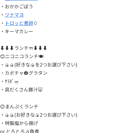
・おかかごぼう
・
ツナマヨ
・
トロッと煮卵
🥚
・キーマカレー
⬇⬇⬇ランチ🍴⬇⬇⬇
😊ニコニコランチ🍽
・🍙🍙(好きな🍙を2つお選び下さい)
・カボチャ🎃グラタン
・ｻﾗﾀﾞ🥗
・具だくさん豚汁🐷
😊まんぷくランチ
・🍙🍙(お好きな🍙2つお選び下さい)
・特製塩から揚げ
or とろとろ🎶角煮