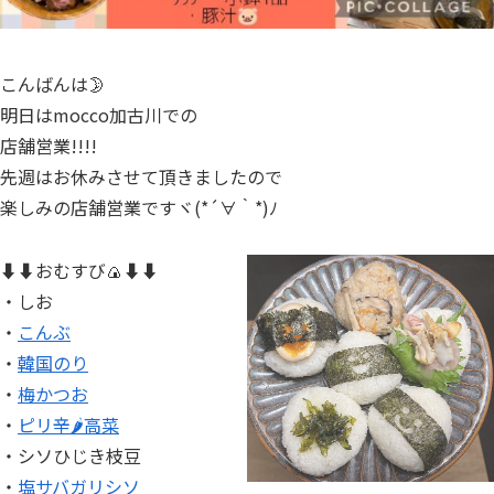
こんばんは🌛
明日はmocco加古川での
店舗営業!!!!
先週はお休みさせて頂きましたので
楽しみの店舗営業ですヾ(*´∀｀*)ﾉ
⬇⬇おむすび🍙⬇⬇
・しお
・
こんぶ
・
韓国のり
・
梅かつお
・
ピリ辛🌶高菜
・シソひじき枝豆
・
塩サバガリシソ