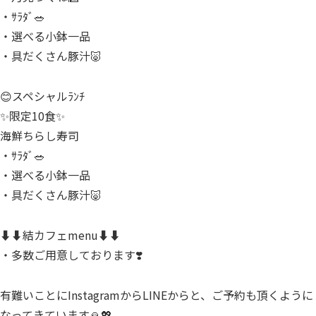
・ｻﾗﾀﾞ🥗
・選べる小鉢一品
・具だくさん豚汁🐷
😊スペシャルﾗﾝﾁ
✨限定10食✨
海鮮ちらし寿司
・ｻﾗﾀﾞ🥗
・選べる小鉢一品
・具だくさん豚汁🐷
⬇⬇結カフェmenu⬇⬇
・多数ご用意しております❣️
有難いことにInstagramからLINEからと、ご予約も頂くように
なってきています🙏💖