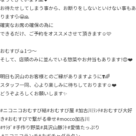
お待たせしてしまう事から、お断りをしないといけない事もあ
ります💦😭🙏
確実なお席の確保の為に
できるだけ、ご予約をオススメさせて頂きます☺️🩷
おむすび🍙1つ～
そして、店頭のみに並んでいる惣菜やお弁当もあります!😍❤️
明日も沢山のお客様とのご縁がありますように❣️🌈
スタッフ一同、心より楽しみに待ちしております☺️❤️
どうぞよろしくお願いします✨
⁡#ニコニコおむすび結#おむすび屋⁡ #加古川ﾗﾝﾁ⁡#おむすび大好
き#おむすびで繋がる幸せ#mocco加古川
#ｻﾗﾀﾞ#手作り野菜#具沢山豚汁#愛情たっぷり
⁡ #ニコニコランチ⁡⁡⁡#カボチャグラタン