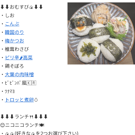
⬇⬇おむすび🍙⬇⬇
・しお
・
こんぶ
・
韓国のり
・
梅かつお
・椎茸わさび
・
ピリ辛🌶高菜
・鶏そぼろ
・
大葉の肉味噌
・ﾋﾞﾋﾞﾝﾊﾞ風🇰🇷
・ﾂﾅﾏﾖ
・
トロッと煮卵
🥚
⬇⬇⬇ランチ🍴⬇⬇⬇
😊ニコニコランチ🍽
・🍙🍙(好きな🍙を2つお選び下さい)