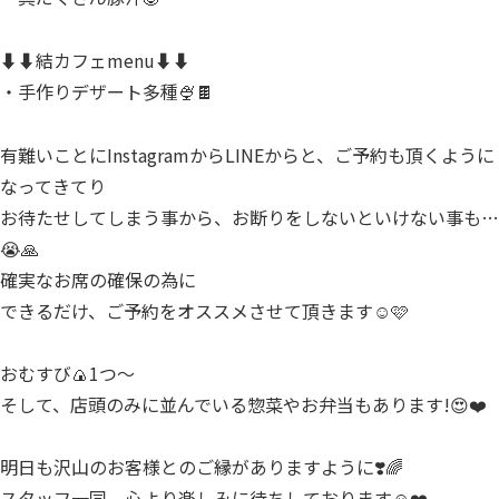
⬇⬇結カフェmenu⬇⬇
・手作りデザート多種🍨🍫
有難いことにInstagramからLINEからと、ご予約も頂くように
なってきてり
お待たせしてしまう事から、お断りをしないといけない事も…
😭🙏
確実なお席の確保の為に
できるだけ、ご予約をオススメさせて頂きます☺️🩷
おむすび🍙1つ～
そして、店頭のみに並んでいる惣菜やお弁当もあります!😍❤️
明日も沢山のお客様とのご縁がありますように❣️🌈
スタッフ一同、心より楽しみに待ちしております☺️❤️