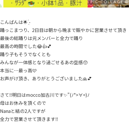
こんばんは🌟 ̖́-
踊っこまつり、2日目は朝から晩まで賑やかに営業させて頂き
最後の総踊りは元メンバーと全力で踊り
最高の時間でした😂👍💕
踊り子もそうでなくとも
みんなが一体感となり過ごせるあの空感🥺
本当に…最っ高🩷
お声がけ頂き、ありがとうございました🙏💕
さて‼️明日はmocco加古川です✨”(ﾉ*>∀<)ﾉ
母はお休みを頂くので
Nanaと結の2人ですが
全力で営業させて頂きます‼️