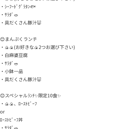
・ｼｰﾌｰﾄﾞｸﾞﾗﾀﾝ🐟
・ｻﾗﾀﾞ🥗
・具だくさん豚汁🐷
😊まんぷくランチ
・🍙🍙(お好きな🍙2つお選び下さい)
・白麻婆豆腐
・ｻﾗﾀﾞ🥗
・小鉢一品
・具だくさん豚汁🐷
😊スペシャルﾗﾝﾁ✨限定10食✨
・🍙🍙、ﾛｰｽﾄﾋﾞｰﾌ
or
ﾛｰｽﾄﾋﾞｰﾌ丼
・ｻﾗﾀﾞ🥗