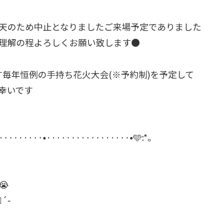
天のため中止となりましたご来場予定でありました
理解の程よろしくお願い致します●
す毎年恒例の手持ち花火大会(※予約制)を予定して
幸いです
·········•·················•🩵:*｡⁡
⁡
´-