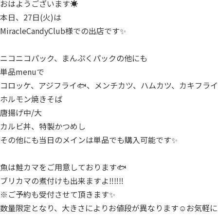
おはようございます☀⁡
本日、27日(火)は⁡
⁡MiracleCandyClub様での出店です✨
ニコニコパック、まんぷくパックの他にも
単品menuで
コロッケ、アジフライ🐟、メンチカツ、ハムカツ、カキフライ
ホルモン焼きそば
唐揚げ中/大
カルビ丼、特製かつめし
その他にも当日のメインは単品でも購入可能です✨⁡
魚は鮭カマをご用意しております🐟
ブリカマの煮付けも出来ますよ‼️‼️‼️⁡
⁡※ご予約も受付させて頂きます✨
数量限定となり、大きさによりお値段が異なります☺️お気軽に