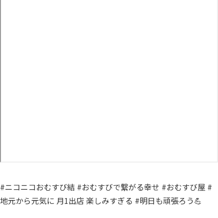
#ニコニコおむすび結 #おむすびで繋がる幸せ #おむすび屋 #
地元から元気に 月1出店 楽しみすぎる #明日も頑張ろう💪