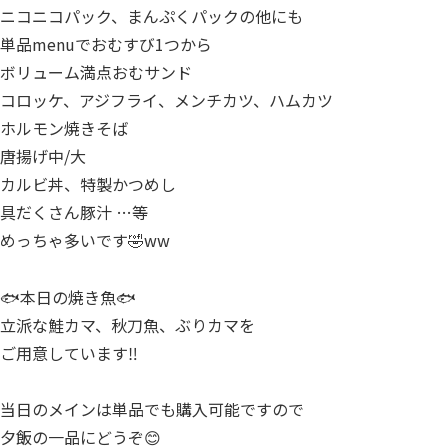
ニコニコパック、まんぷくパックの他にも
単品menuでおむすび1つから
ボリューム満点おむサンド
コロッケ、アジフライ、メンチカツ、ハムカツ
ホルモン焼きそば
唐揚げ中/大
カルビ丼、特製かつめし
具だくさん豚汁 …等
めっちゃ多いです🤣ww
🐟本日の焼き魚🐟
立派な鮭カマ、秋刀魚、ぶりカマを
ご用意しています‼️
当日のメインは単品でも購入可能ですので
夕飯の一品にどうぞ😊