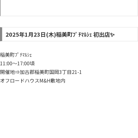
2025年1月23日(木)稲美町ﾌﾟﾁﾏﾙｼｪ 初出店✨
稲美町ﾌﾟﾁﾏﾙｼｪ
11:00～17:00頃
開催地⇒加古郡稲美町国岡3丁目21-1
オフロードハウスM&H敷地内