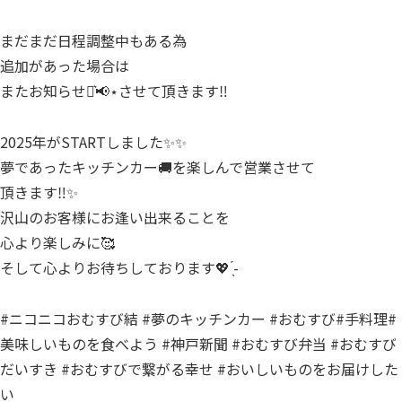
まだまだ日程調整中もある為
追加があった場合は
またお知らせ⋆͛📢⋆させて頂きます‼️
2025年がSTARTしました✨✨
夢であったキッチンカー🚚を楽しんで営業させて
頂きます‼️✨
沢山のお客様にお逢い出来ることを
心より楽しみに🥰
そして心よりお待ちしております💖 ̖́-‬
⁡⁡#ニコニコおむすび結 #夢のキッチンカー #おむすび#手料理#
美味しいものを食べよう #神戸新聞 #おむすび弁当 #おむすび
だいすき #おむすびで繋がる幸せ #おいしいものをお届けした
い