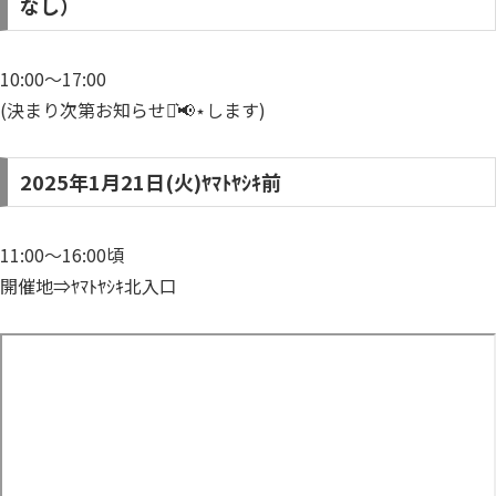
なし）
10:00～17:00
(決まり次第お知らせ⋆͛📢⋆します)
2025年1月21日(火)ﾔﾏﾄﾔｼｷ前
11:00～16:00頃
開催地⇒ﾔﾏﾄﾔｼｷ北入口