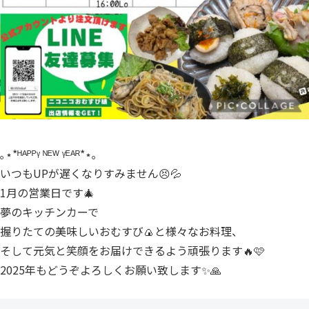
｡⋆*ᴴᴬᴾᴾᵞ ᴺᴱᵂ ᵞᴱᴬᴿ*⋆｡
いつもUPが遅くなりすみません😣💦
1月の営業日です🎄
夢のキッチンカーで
握りたての美味しいおむすび🍙と様々なお料理、
そして元気と笑顔をお届けできるよう頑張ります🔥🩷
2025年もどうぞよろしくお願い致します✨🙏