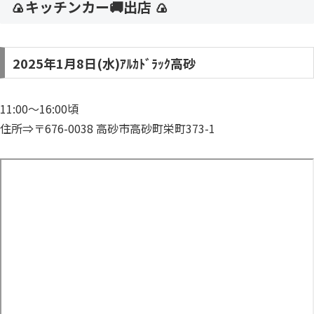
🍙キッチンカー🚚出店 🍙
2025年1月8日(水)ｱﾙｶﾄﾞﾗｯｸ高砂
11:00～16:00頃
住所⇒〒676-0038 高砂市高砂町栄町373-1